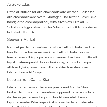
Aj Sokoladas
Detta är butiken för alla chokladälskare av rang – eller för
alla chokladälskare överhuvudtaget. Här hittar du exklusiva
handgjorda chokladpraliner, vilka tillverkats i Trakai. Aj
Sokoladas ligger strax utanför Vilnius – och ett besök där är
helt klart ett måste.
Souvenir Market
Namnet på denna marknad avslöjar helt och hållet vad den
handlar om – här är en marknad helt och hållet för oss
turister som vill köpa på oss souvenirer. Här kan du hitta allt
typiskt östeuropeiskt du kan tänka dig, och du kan köpa
alltifrån kylskåpsmagneter till artefakter från den tiden
Litauen hörde till Sovjet.
Loppisar runt Gamla Stan
I de områden som är belägna precis runt Gamla Stan
brukar det titt som tätt anordnas loppmarknader – du hittar
då dessa på de små torg som hör till området. Dessa
loppmarknader följer inga särskilda veckodagar, tider eller