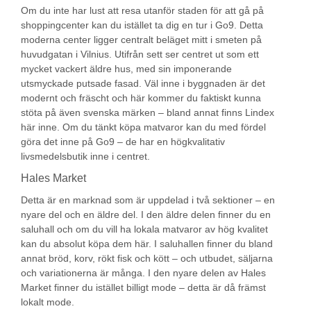
Om du inte har lust att resa utanför staden för att gå på
shoppingcenter kan du istället ta dig en tur i Go9. Detta
moderna center ligger centralt beläget mitt i smeten på
huvudgatan i Vilnius. Utifrån sett ser centret ut som ett
mycket vackert äldre hus, med sin imponerande
utsmyckade putsade fasad. Väl inne i byggnaden är det
modernt och fräscht och här kommer du faktiskt kunna
stöta på även svenska märken – bland annat finns Lindex
här inne. Om du tänkt köpa matvaror kan du med fördel
göra det inne på Go9 – de har en högkvalitativ
livsmedelsbutik inne i centret.
Hales Market
Detta är en marknad som är uppdelad i två sektioner – en
nyare del och en äldre del. I den äldre delen finner du en
saluhall och om du vill ha lokala matvaror av hög kvalitet
kan du absolut köpa dem här. I saluhallen finner du bland
annat bröd, korv, rökt fisk och kött – och utbudet, säljarna
och variationerna är många. I den nyare delen av Hales
Market finner du istället billigt mode – detta är då främst
lokalt mode.