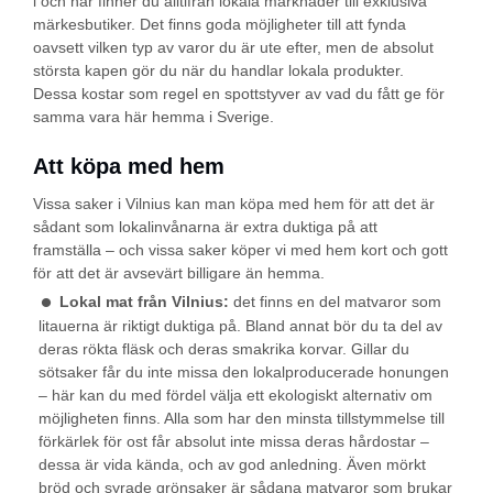
i och här finner du alltifrån lokala marknader till exklusiva
märkesbutiker. Det finns goda möjligheter till att fynda
oavsett vilken typ av varor du är ute efter, men de absolut
största kapen gör du när du handlar lokala produkter.
Dessa kostar som regel en spottstyver av vad du fått ge för
samma vara här hemma i Sverige.
Att köpa med hem
Vissa saker i Vilnius kan man köpa med hem för att det är
sådant som lokalinvånarna är extra duktiga på att
framställa – och vissa saker köper vi med hem kort och gott
för att det är avsevärt billigare än hemma.
Lokal mat från Vilnius:
det finns en del matvaror som
litauerna är riktigt duktiga på. Bland annat bör du ta del av
deras rökta fläsk och deras smakrika korvar. Gillar du
sötsaker får du inte missa den lokalproducerade honungen
– här kan du med fördel välja ett ekologiskt alternativ om
möjligheten finns. Alla som har den minsta tillstymmelse till
förkärlek för ost får absolut inte missa deras hårdostar –
dessa är vida kända, och av god anledning. Även mörkt
bröd och syrade grönsaker är sådana matvaror som brukar