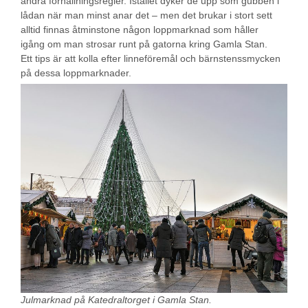
andra förhållningsregler. Istället dyker de upp som gubben i
lådan när man minst anar det – men det brukar i stort sett
alltid finnas åtminstone någon loppmarknad som håller
igång om man strosar runt på gatorna kring Gamla Stan.
Ett tips är att kolla efter linneföremål och bärnstenssmycken
på dessa loppmarknader.
Julmarknad på Katedraltorget i Gamla Stan.