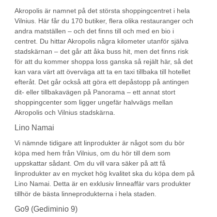
Akropolis är namnet på det största shoppingcentret i hela
Vilnius. Här får du 170 butiker, flera olika restauranger och
andra matställen – och det finns till och med en bio i
centret. Du hittar Akropolis några kilometer utanför själva
stadskärnan – det går att åka buss hit, men det finns risk
för att du kommer shoppa loss ganska så rejält här, så det
kan vara värt att överväga att ta en taxi tillbaka till hotellet
efteråt. Det går också att göra ett depåstopp på antingen
dit- eller tillbakavägen på Panorama – ett annat stort
shoppingcenter som ligger ungefär halvvägs mellan
Akropolis och Vilnius stadskärna.
Lino Namai
Vi nämnde tidigare att linprodukter är något som du bör
köpa med hem från Vilnius, om du hör till dem som
uppskattar sådant. Om du vill vara säker på att få
linprodukter av en mycket hög kvalitet ska du köpa dem på
Lino Namai. Detta är en exklusiv linneaffär vars produkter
tillhör de bästa linneprodukterna i hela staden.
Go9 (Gediminio 9)