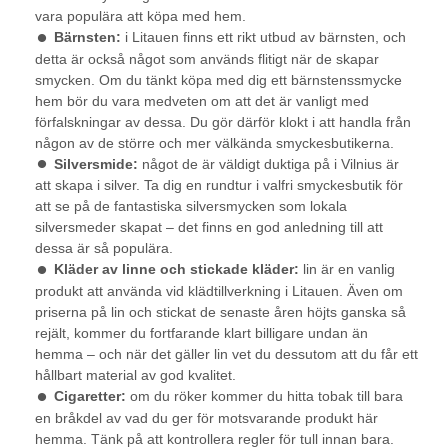
vara populära att köpa med hem.
Bärnsten:
i Litauen finns ett rikt utbud av bärnsten, och
detta är också något som används flitigt när de skapar
smycken. Om du tänkt köpa med dig ett bärnstenssmycke
hem bör du vara medveten om att det är vanligt med
förfalskningar av dessa. Du gör därför klokt i att handla från
någon av de större och mer välkända smyckesbutikerna.
Silversmide:
något de är väldigt duktiga på i Vilnius är
att skapa i silver. Ta dig en rundtur i valfri smyckesbutik för
att se på de fantastiska silversmycken som lokala
silversmeder skapat – det finns en god anledning till att
dessa är så populära.
Kläder av linne och stickade kläder:
lin är en vanlig
produkt att använda vid klädtillverkning i Litauen. Även om
priserna på lin och stickat de senaste åren höjts ganska så
rejält, kommer du fortfarande klart billigare undan än
hemma – och när det gäller lin vet du dessutom att du får ett
hållbart material av god kvalitet.
Cigaretter:
om du röker kommer du hitta tobak till bara
en bråkdel av vad du ger för motsvarande produkt här
hemma. Tänk på att kontrollera regler för tull innan bara.