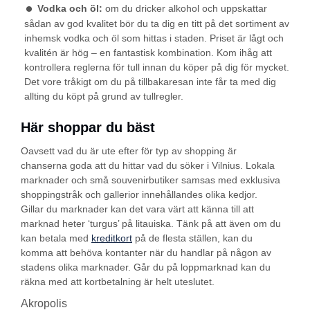
Vodka och öl:
om du dricker alkohol och uppskattar
sådan av god kvalitet bör du ta dig en titt på det sortiment av
inhemsk vodka och öl som hittas i staden. Priset är lågt och
kvalitén är hög – en fantastisk kombination. Kom ihåg att
kontrollera reglerna för tull innan du köper på dig för mycket.
Det vore tråkigt om du på tillbakaresan inte får ta med dig
allting du köpt på grund av tullregler.
Här shoppar du bäst
Oavsett vad du är ute efter för typ av shopping är
chanserna goda att du hittar vad du söker i Vilnius. Lokala
marknader och små souvenirbutiker samsas med exklusiva
shoppingstråk och gallerior innehållandes olika kedjor.
Gillar du marknader kan det vara värt att känna till att
marknad heter ‘turgus’ på litauiska. Tänk på att även om du
kan betala med
kreditkort
på de flesta ställen, kan du
komma att behöva kontanter när du handlar på någon av
stadens olika marknader. Går du på loppmarknad kan du
räkna med att kortbetalning är helt uteslutet.
Akropolis